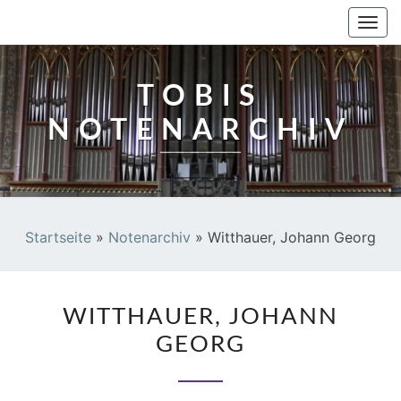
TOBIS NOTENARCHIV
Togg
navi
TOBIS
NOTENARCHIV
Startseite
»
Notenarchiv
»
Witthauer, Johann Georg
WITTHAUER,
WITTHAUER, JOHANN
JOHANN
GEORG
GEORG