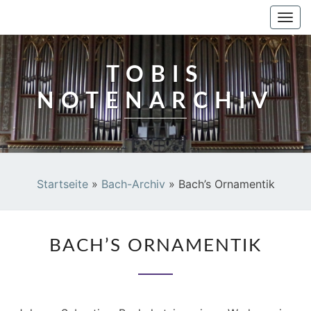
TOBIS NOTENARCHIV
Togg
navi
TOBIS
NOTENARCHIV
Startseite
»
Bach-Archiv
»
Bach’s Ornamentik
BACH’S
BACH’S ORNAMENTIK
ORNAMENTIK