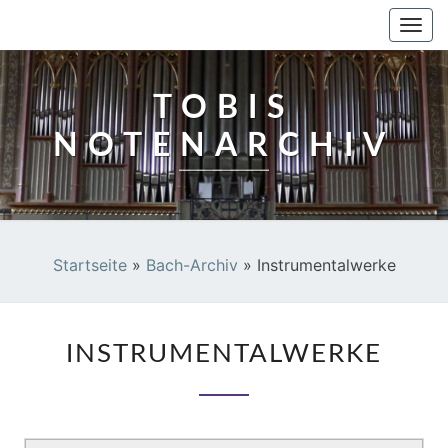
TOBIS NOTENARCHIV
Togg
navi
TOBIS
NOTENARCHIV
Startseite
»
Bach-Archiv
»
Instrumentalwerke
INSTRUMENTALWERKE
INSTRUMENTALWERKE