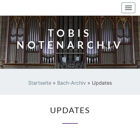
TOBIS NOTENARCHIV
Togg
navi
TOBIS
NOTENARCHIV
Startseite
»
Bach-Archiv
»
Updates
UPDATES
UPDATES