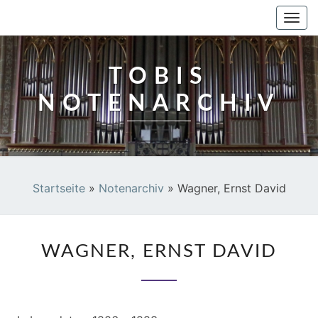
TOBIS NOTENARCHIV
Togg
navi
TOBIS
NOTENARCHIV
Startseite
»
Notenarchiv
»
Wagner, Ernst David
WAGNER,
WAGNER, ERNST DAVID
ERNST
DAVID