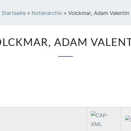
Startseite
»
Notenarchiv
»
Volckmar, Adam Valentin
VOLCKMAR,
LCKMAR, ADAM VALEN
ADAM
VALENTIN