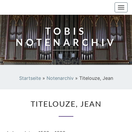
TOBIS NOTENARCHIV
Togg
navi
TOBIS
NOTENARCHIV
Startseite
»
Notenarchiv
»
Titelouze, Jean
TITELOUZE,
TITELOUZE, JEAN
JEAN