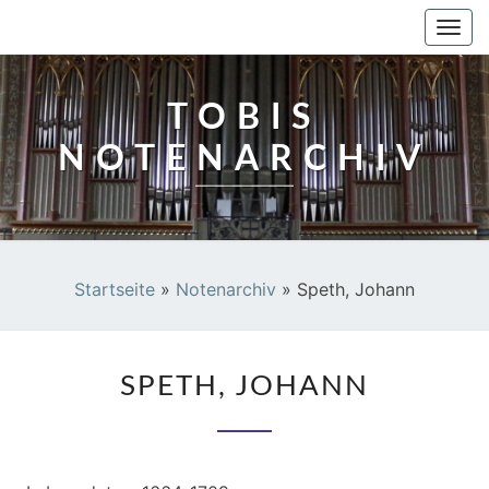
TOBIS NOTENARCHIV
Togg
navi
TOBIS
NOTENARCHIV
Startseite
»
Notenarchiv
»
Speth, Johann
SPETH,
SPETH, JOHANN
JOHANN