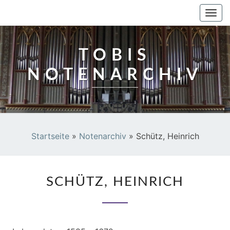
TOBIS NOTENARCHIV
Togg
navi
TOBIS
NOTENARCHIV
Startseite
»
Notenarchiv
»
Schütz, Heinrich
SCHÜTZ,
SCHÜTZ, HEINRICH
HEINRICH