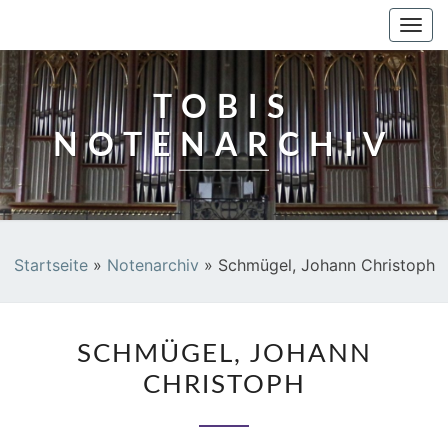
TOBIS NOTENARCHIV
Togg
navi
TOBIS
NOTENARCHIV
Startseite
»
Notenarchiv
»
Schmügel, Johann Christoph
SCHMÜGEL,
SCHMÜGEL, JOHANN
JOHANN
CHRISTOPH
CHRISTOPH