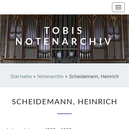
TOBIS NOTENARCHIV
Togg
navi
TOBIS
NOTENARCHIV
Startseite
»
Notenarchiv
»
Scheidemann, Heinrich
SCHEIDEMANN,
SCHEIDEMANN, HEINRICH
HEINRICH