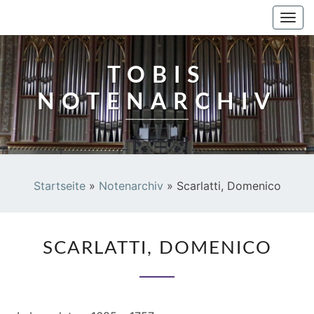
TOBIS NOTENARCHIV
Togg
navi
TOBIS
NOTENARCHIV
Startseite
»
Notenarchiv
»
Scarlatti, Domenico
SCARLATTI,
SCARLATTI, DOMENICO
DOMENICO