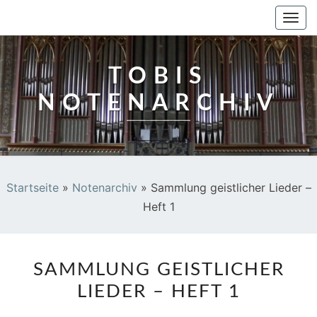
TOBIS NOTENARCHIV
Togg
navi
TOBIS
NOTENARCHIV
Startseite
»
Notenarchiv
»
Sammlung geistlicher Lieder –
Heft 1
SAMMLUNG
SAMMLUNG GEISTLICHER
GEISTLICHER
LIEDER – HEFT 1
LIEDER
–