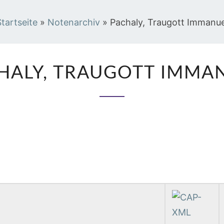
Startseite
»
Notenarchiv
»
Pachaly, Traugott Immanue
PACHALY,
HALY, TRAUGOTT IMMA
TRAUGOTT
IMMANUEL