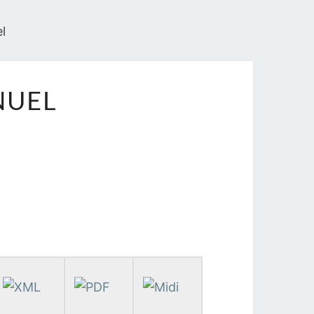
l
NUEL