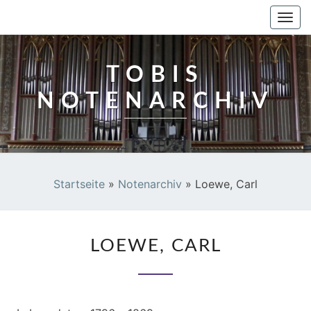
TOBIS NOTENARCHIV
Togg
navi
TOBIS
NOTENARCHIV
Startseite
»
Notenarchiv
»
Loewe, Carl
LOEWE,
LOEWE, CARL
CARL