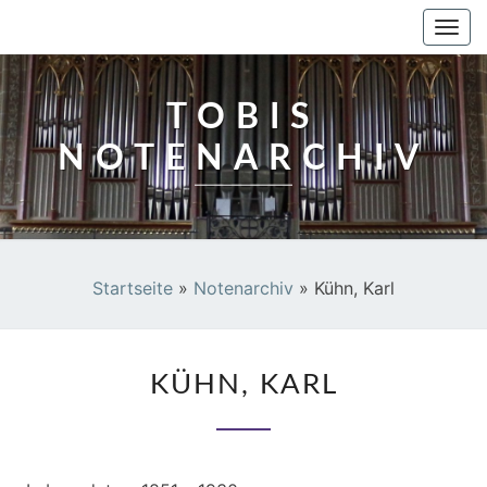
TOBIS NOTENARCHIV
Togg
navi
TOBIS
NOTENARCHIV
Startseite
»
Notenarchiv
»
Kühn, Karl
KÜHN,
KÜHN, KARL
KARL