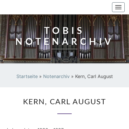
TOBIS NOTENARCHIV
Togg
navi
TOBIS
NOTENARCHIV
Startseite
»
Notenarchiv
»
Kern, Carl August
KERN,
KERN, CARL AUGUST
CARL
AUGUST