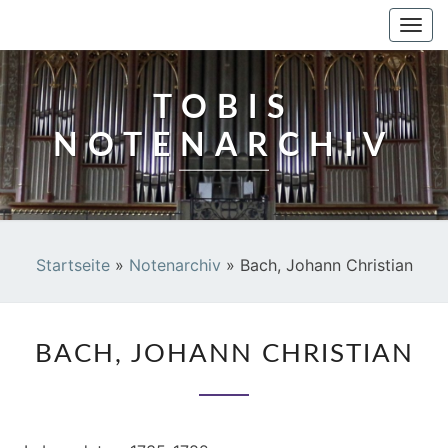
TOBIS NOTENARCHIV
Togg
navi
TOBIS
NOTENARCHIV
Startseite
»
Notenarchiv
»
Bach, Johann Christian
BACH,
BACH, JOHANN CHRISTIAN
JOHANN
CHRISTIAN