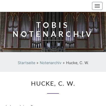
TOBIS NOTENARCHIV
Togg
navi
TOBIS
NOTENARCHIV
Startseite
»
Notenarchiv
»
Hucke, C. W.
HUCKE,
HUCKE, C. W.
C.
W.