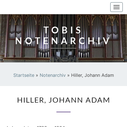
TOBIS NOTENARCHIV
Togg
navi
TOBIS
NOTENARCHIV
Startseite
»
Notenarchiv
»
Hiller, Johann Adam
HILLER,
HILLER, JOHANN ADAM
JOHANN
ADAM