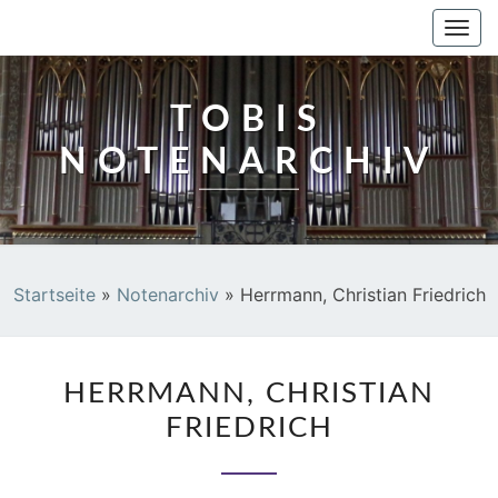
TOBIS NOTENARCHIV
Togg
navi
TOBIS
NOTENARCHIV
Startseite
»
Notenarchiv
»
Herrmann, Christian Friedrich
HERRMANN,
HERRMANN, CHRISTIAN
CHRISTIAN
FRIEDRICH
FRIEDRICH