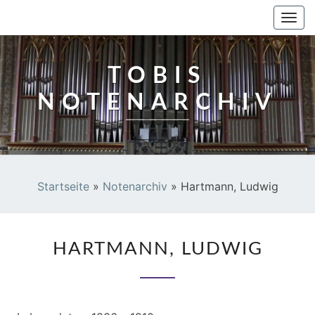
TOBIS NOTENARCHIV
Togg
navi
TOBIS
NOTENARCHIV
Startseite
»
Notenarchiv
»
Hartmann, Ludwig
HARTMANN,
HARTMANN, LUDWIG
LUDWIG