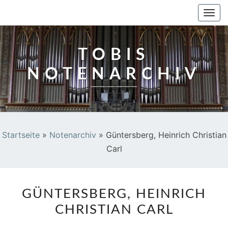
TOBIS NOTENARCHIV
Togg
navi
TOBIS
NOTENARCHIV
Startseite
»
Notenarchiv
»
Güntersberg, Heinrich Christian
Carl
GÜNTERSBERG,
GÜNTERSBERG, HEINRICH
HEINRICH
CHRISTIAN CARL
CHRISTIAN
CARL