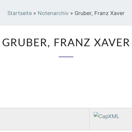
Startseite
»
Notenarchiv
»
Gruber, Franz Xaver
GRUBER,
GRUBER, FRANZ XAVER
FRANZ
XAVER