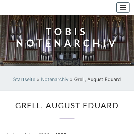
TOBIS NOTENARCHIV
Togg
navi
TOBIS
NOTENARCHIV
Startseite
»
Notenarchiv
»
Grell, August Eduard
GRELL,
GRELL, AUGUST EDUARD
AUGUST
EDUARD