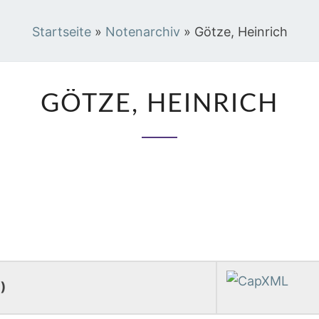
Startseite
»
Notenarchiv
»
Götze, Heinrich
GÖTZE,
GÖTZE, HEINRICH
HEINRICH
)