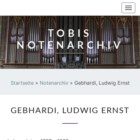
TOBIS NOTENARCHIV
Togg
navi
TOBIS
NOTENARCHIV
Startseite
»
Notenarchiv
»
Gebhardi, Ludwig Ernst
GEBHARDI,
GEBHARDI, LUDWIG ERNST
LUDWIG
ERNST