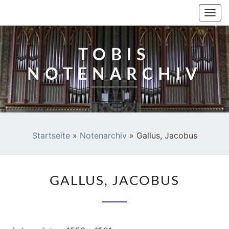
TOBIS NOTENARCHIV
Togg
navi
TOBIS
NOTENARCHIV
Startseite
»
Notenarchiv
»
Gallus, Jacobus
GALLUS,
GALLUS, JACOBUS
JACOBUS