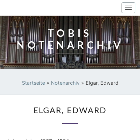
TOBIS NOTENARCHIV
Togg
navi
TOBIS
NOTENARCHIV
Startseite
»
Notenarchiv
»
Elgar, Edward
ELGAR,
ELGAR, EDWARD
EDWARD