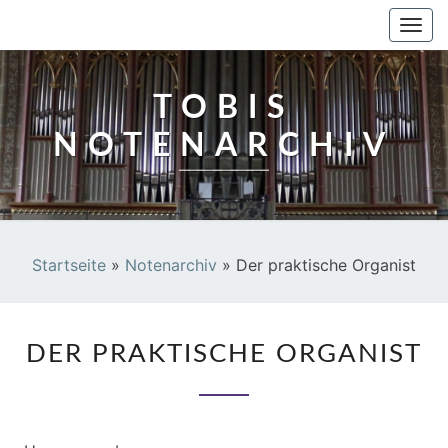
TOBIS NOTENARCHIV
Togg
navi
TOBIS
NOTENARCHIV
Startseite
»
Notenarchiv
»
Der praktische Organist
DER
DER PRAKTISCHE ORGANIST
PRAKTISCHE
ORGANIST