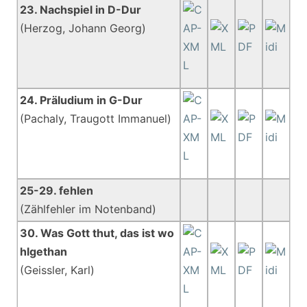
23. Nachspiel in D-Dur
(Herzog, Johann Georg)
24. Präludium in G-Dur
(Pachaly, Traugott Immanuel)
25-29. fehlen
(Zählfehler im Notenband)
30. Was Gott thut, das ist wo
hlgethan
(Geissler, Karl)