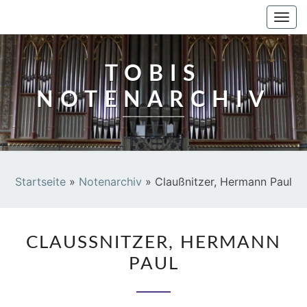
TOBIS NOTENARCHIV
Togg
navi
TOBIS
NOTENARCHIV
Startseite
»
Notenarchiv
»
Claußnitzer, Hermann Paul
CLAUSSNITZER, H
CLAUSSNITZER, HERMANN P
ERMANN P
AUL
AUL