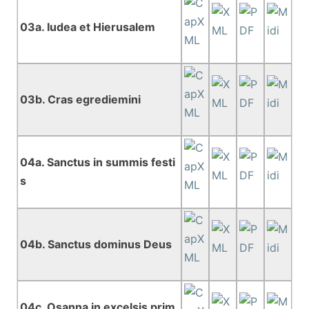
03a. Iudea et Hierusalem
03b. Cras egrediemini
04a. Sanctus in summis festi
s
04b. Sanctus dominus Deus
04c. Osanna in excelsis prim