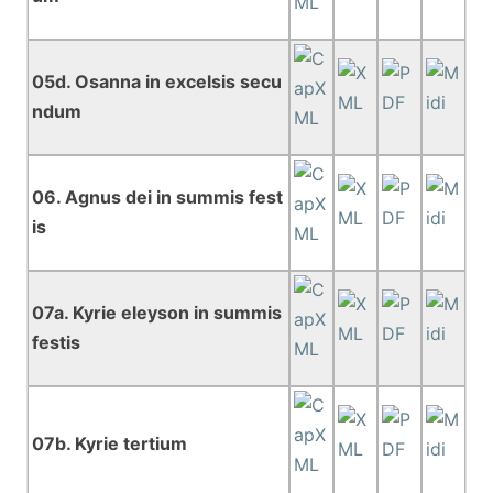
05d. Osanna in excelsis secu
ndum
06. Agnus dei in summis fest
is
07a. Kyrie eleyson in summis
festis
07b. Kyrie tertium