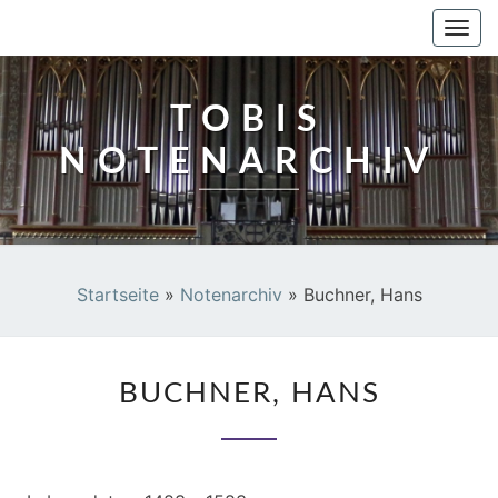
TOBIS NOTENARCHIV
Togg
navi
TOBIS
NOTENARCHIV
Startseite
»
Notenarchiv
»
Buchner, Hans
BUCHNER,
BUCHNER, HANS
HANS