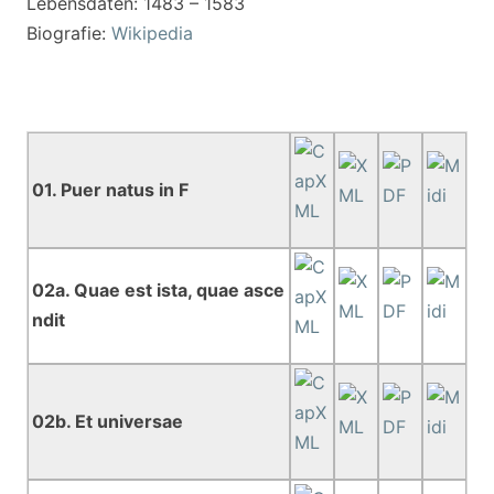
Lebensdaten: 1483 – 1583
Biografie:
Wikipedia
01. Puer natus in F
02a. Quae est ista, quae asce
ndit
02b. Et universae