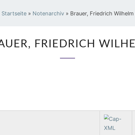
Startseite
»
Notenarchiv
»
Brauer, Friedrich Wilhelm
BRAUER,
AUER, FRIEDRICH WILH
FRIEDRICH
WILHELM