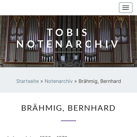
TOBIS NOTENARCHIV
Togg
navi
TOBIS
NOTENARCHIV
Startseite
»
Notenarchiv
»
Brähmig, Bernhard
BRÄHMIG,
BRÄHMIG, BERNHARD
BERNHARD