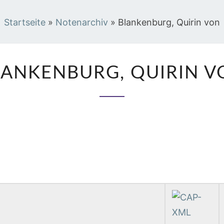
Startseite
»
Notenarchiv
»
Blankenburg, Quirin von
BLANKENBURG,
LANKENBURG, QUIRIN V
QUIRIN
VON