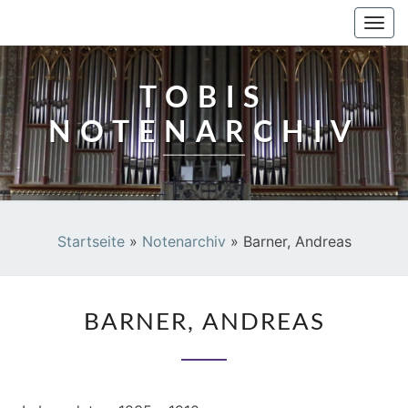
TOBIS NOTENARCHIV
Togg
navi
TOBIS
NOTENARCHIV
Startseite
»
Notenarchiv
»
Barner, Andreas
BARNER,
BARNER, ANDREAS
ANDREAS