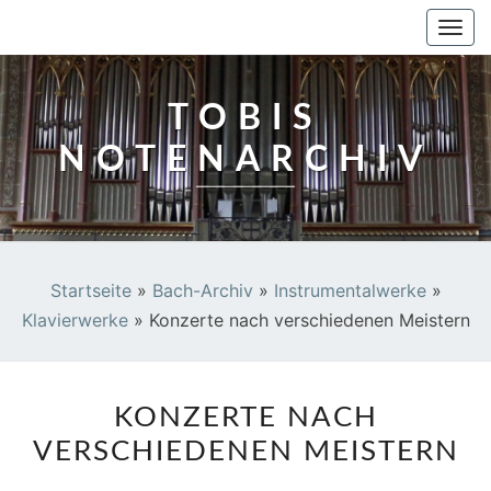
TOBIS NOTENARCHIV
Togg
navi
TOBIS
NOTENARCHIV
Startseite
»
Bach-Archiv
»
Instrumentalwerke
»
Klavierwerke
»
Konzerte nach verschiedenen Meistern
KONZERTE
KONZERTE NACH
NACH
VERSCHIEDENEN MEISTERN
VERSCHIEDENEN
MEISTERN