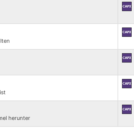
lten
ist
el herunter