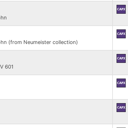
ohn
ohn (from Neumeister collection)
WV 601