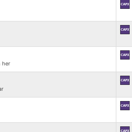
 her
ar