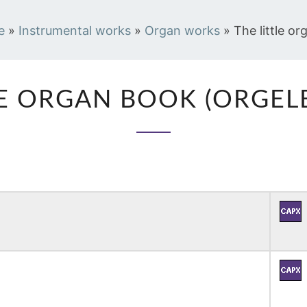
e
»
Instrumental works
»
Organ works
»
The little o
THE
LE ORGAN BOOK (ORGEL
LITTLE
ORGAN
BOOK
(ORGELBÜCHLEIN)