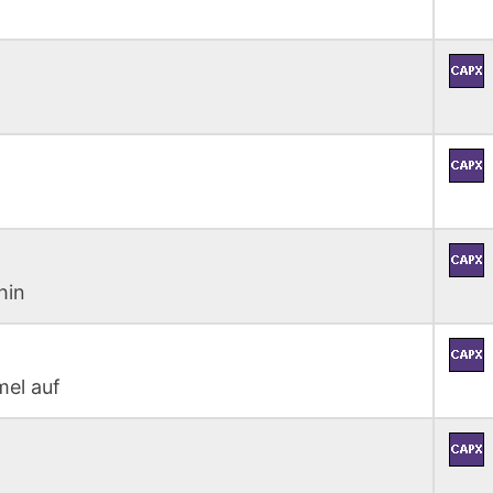
hin
mel auf